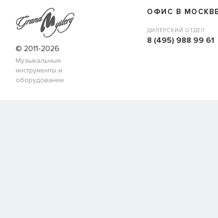
наличии, но вы можете оставить заявку и мы сообщим ва
ОФИС В МОСКВ
когда товар можно будет купить.
Имя
ДИЛЕРСКИЙ ОТДЕЛ
8 (495) 988 99 61
© 2011-2026
Музыкальные
E-mail
инструменты и
оборудование
СООБЩИТЬ