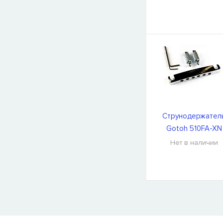
Струнодержател
Gotoh 510FA-XN
Нет в наличии
СООБЩИТЬ КОГДА ПОЯВИТС
Товара
Струны для бас-гитар Olympia HQB45100S
сейчас