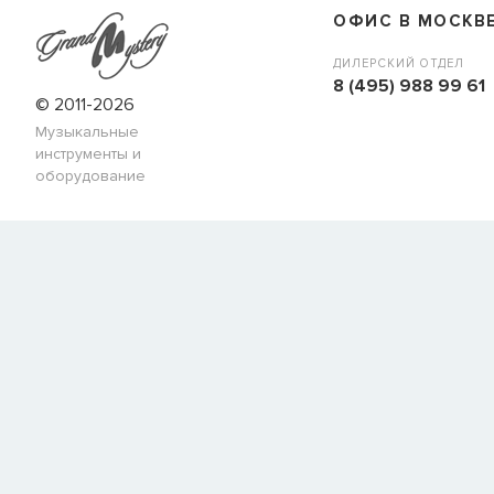
наличии, но вы можете оставить заявку и мы сообщим ва
ОФИС В МОСКВ
когда товар можно будет купить.
Имя
ДИЛЕРСКИЙ ОТДЕЛ
8 (495) 988 99 61
© 2011-2026
Музыкальные
E-mail
инструменты и
оборудование
СООБЩИТЬ