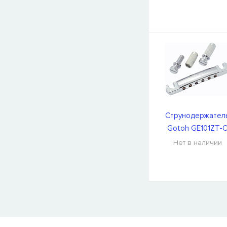
Струнодержател
Gotoh GE101ZT-
Нет в наличии
СООБЩИТЬ КОГДА ПОЯВИТС
Товара
Струны для бас-гитар Olympia HQB45100S
сейчас