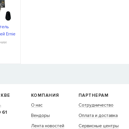
тель
ей Ernie
70
ичии
Я
 нет в
м,
СКВЕ
КОМПАНИЯ
ПАРТНЕРАМ
О нас
Сотрудничество
Л
 61
Вендоры
Оплата и доставка
Лента новостей
Сервисные центры