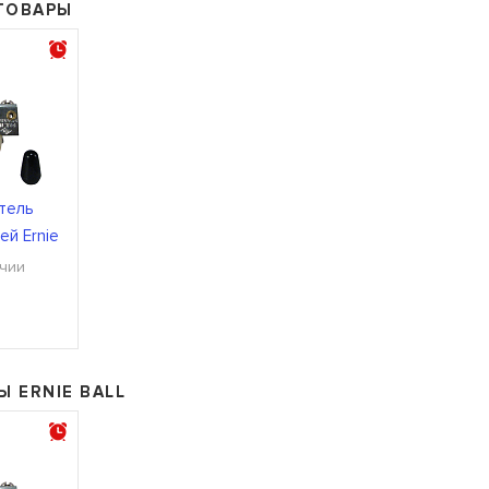
ТОВАРЫ
тель
ей Ernie
70
ичии
Ы ERNIE BALL