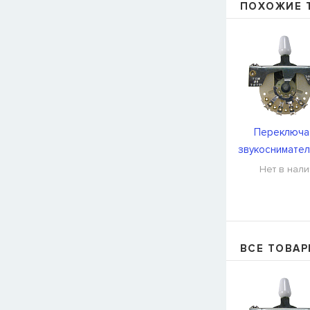
ПОХОЖИЕ 
Переключа
звукоснимател
Ball P063
Нет в нал
ВСЕ ТОВАР