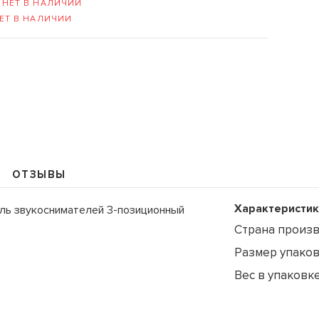
-
НЕТ В НАЛИЧИИ
ЕТ В НАЛИЧИИ
109235, Г. МОСКВА, КУРЬЯН
+7 (495) 988-99-61
sales@grandm.ru
ОТЗЫВЫ
График работы:
пн–чт: 10:00–19:00
Характеристик
ь звукоснимателей 3-позиционный
пт: 10:00–18:00
сб, вс: выходной
Страна произ
Размер упаковк
Вес в упаковке