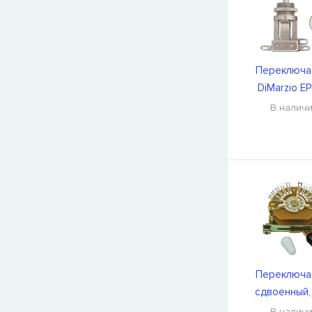
Переключа
DiMarzio EP
В налич
Переключа
сдвоенный,
позиционный D
В налич