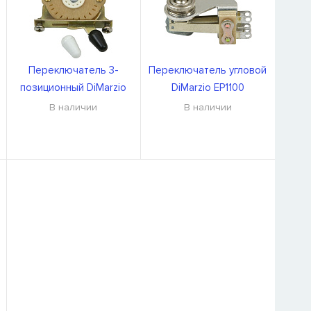
Переключатель 3-
Переключатель угловой
позиционный DiMarzio
DiMarzio EP1100
EP1105
В наличии
В наличии