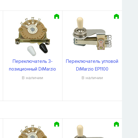
Переключатель 3-
Переключатель угловой
позиционный DiMarzio
DiMarzio EP1100
EP1105
В наличии
В наличии