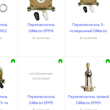
тель
Переключатель
Переключатель 5-
1102
DiMarzio EP1114
позиционный DiMarzio
EP1104
ии
В наличии
В наличии
изображение
отсутствует
тель
Переключатель
Переключатель прямой
 5-ти
DiMarzio EP1111
DiMarzio EP1101
iMarzio
ии
В наличии
В наличии