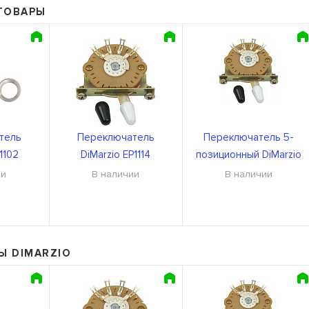
ТОВАРЫ
тель
Переключатель
Переключатель 5-
1102
DiMarzio EP1114
позиционный DiMarzio
EP1104
ии
В наличии
В наличии
Ы DIMARZIO