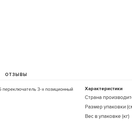
109235, Г. МОСКВА, КУРЬЯН
+7 (495) 988-99-61
sales@grandm.ru
ОТЗЫВЫ
График работы:
пн–чт: 10:00–19:00
Характеристики
пт: 10:00–18:00
15 переключатель 3-х позиционный
сб, вс: выходной
Страна производит
Размер упаковки (с
Вес в упаковке (кг)