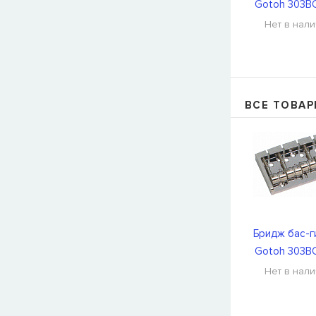
Gotoh 303B
Нет в нал
ВСЕ ТОВА
Бридж бас-г
Gotoh 303B
Нет в нал