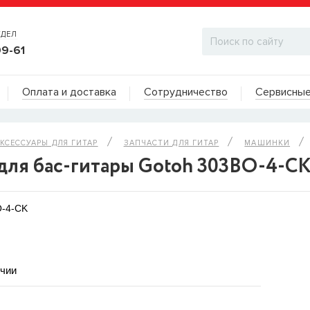
ТДЕЛ
99-61
Адреса на карте
Оплата и доставка
Сотрудничество
Сервисные
ДИЛЕРСКИЙ ОТДЕЛ
КСЕССУАРЫ ДЛЯ ГИТАР
ЗАПЧАСТИ ДЛЯ ГИТАР
МАШИНКИ
для бас-гитары Gotoh 303BO-4-C
O-4-CK
ичии