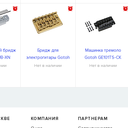
й бридж
Бридж для
Машинка тремоло
UB-XN
электрогитары Gotoh
Gotoh GE101TS-CK
GTC-12-C
ичии
Нет в наличии
Нет в наличии
Я
 нет в
м,
СКВЕ
КОМПАНИЯ
ПАРТНЕРАМ