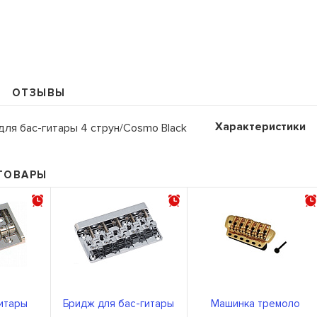
ОТЗЫВЫ
109235, Г. МОСКВА, КУРЬЯН
Характеристики
для бас-гитары 4 струн/Cosmo Black
+7 (495) 988-99-61
sales@grandm.ru
ТОВАРЫ
График работы:
пн–чт: 10:00–19:00
пт: 10:00–18:00
сб, вс: выходной
итары
Бридж для бас-гитары
Машинка тремоло