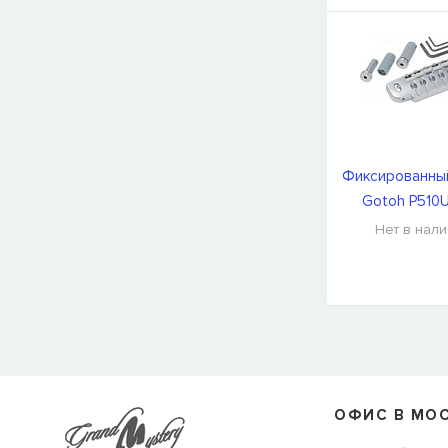
Фиксированны
Gotoh P510
Нет в нал
СООБЩИТЬ КОГДА ПОЯВИТС
Товара
Струны для бас-гитар Olympia HQB45100S
сейчас
наличии, но вы можете оставить заявку и мы сообщим ва
ОФИС В МО
когда товар можно будет купить.