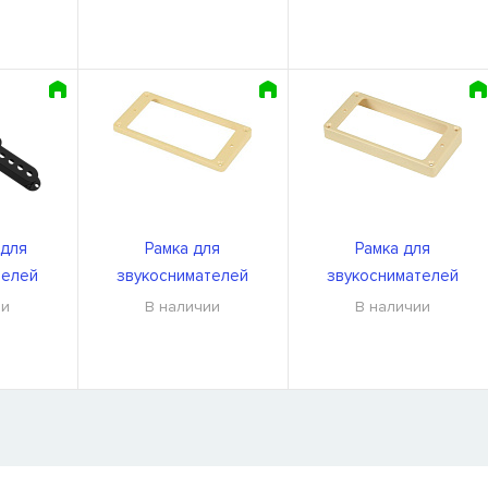
для
Рамка для
Рамка для
телей
звукоснимателей
звукоснимателей
000BK U
DiMarzio DM1300Cr
DiMarzio DM1301Cr
ии
В наличии
В наличии
Я
 нет в