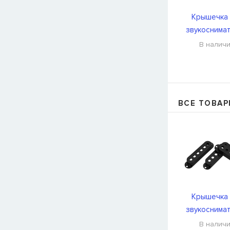
Крышечка 
звукоснима
DiMarzio DM2
В налич
ВСЕ ТОВАР
Крышечка 
звукоснима
DiMarzio DM2
В налич