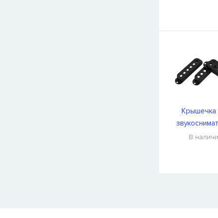
Крышечка 
звукоснима
DiMarzio DM2
В налич
СООБЩИТЬ КОГДА ПОЯВИТС
Товара
Струны для бас-гитар Olympia HQB45100S
сейчас