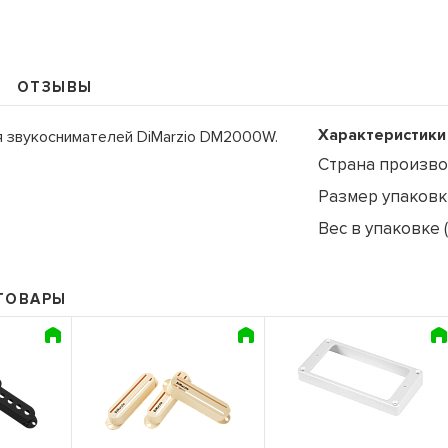
ОТЗЫВЫ
Характеристики
 звукоснимателей DiMarzio DM2000W.
109235, Г. МОСКВА, КУРЬЯН
Страна произв
Размер упаковки
+7 (495) 988-99-61
sales@grandm.ru
Вес в упаковке (
График работы:
пн–чт: 10:00–19:00
ТОВАРЫ
пт: 10:00–18:00
сб, вс: выходной