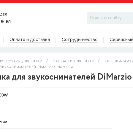
ТДЕЛ
99-61
Адреса на карте
Оплата и доставка
Сотрудничество
Сервисные
ДИЛЕРСКИЙ ОТДЕЛ
КСЕССУАРЫ ДЛЯ ГИТАР
ЗАПЧАСТИ ДЛЯ ГИТАР
КРЫШКИ/РАМК
ЗВУКОСНИМАТЕЛЕЙ DIMARZIO DM2000W
ка для звукоснимателей DiMarz
000W
ичии