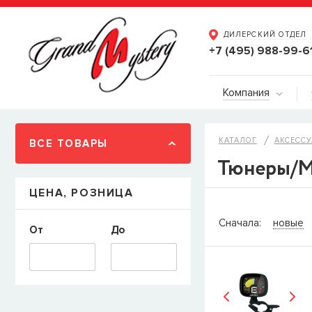
ДИЛЕРСКИЙ ОТДЕЛ
+7 (495) 988-99-6
Компания
КАТАЛОГ
АКСЕССУ
ВСЕ ТОВАРЫ
Тюнеры/Ме
ЦЕНА, РОЗНИЦА
СООБЩИТ
Сначала:
новые
От
До
Товара
Струны дл
наличии, но вы м
когда товар можно
Имя