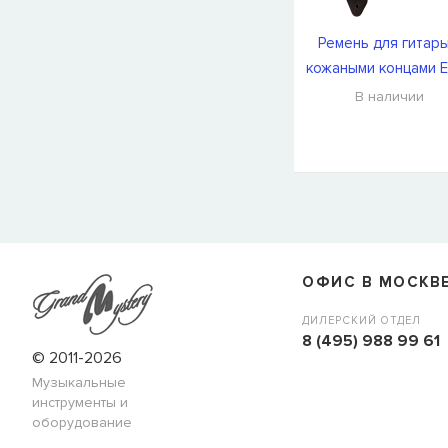
Ремень для гитары
кожаными концами E
Ball P05323
В наличии
СООБЩИТЬ КОГДА ПОЯВИТС
Товара
Струны для бас-гитар Olympia HQB45100S
сейчас
наличии, но вы можете оставить заявку и мы сообщим ва
ОФИС В МОСКВ
когда товар можно будет купить.
Имя
ДИЛЕРСКИЙ ОТДЕЛ
8 (495) 988 99 61
© 2011-2026
Музыкальные
E-mail
инструменты и
оборудование