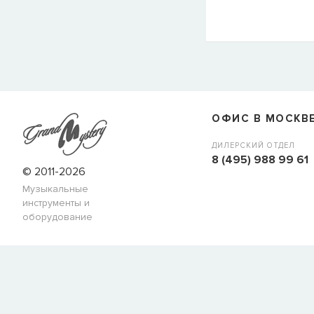
СООБЩИТЬ КОГДА ПОЯВИТС
Товара
Струны для бас-гитар Olympia HQB45100S
сейчас
наличии, но вы можете оставить заявку и мы сообщим ва
ОФИС В МОСКВ
когда товар можно будет купить.
Имя
ДИЛЕРСКИЙ ОТДЕЛ
8 (495) 988 99 61
© 2011-2026
Музыкальные
E-mail
инструменты и
оборудование
СООБЩИТЬ