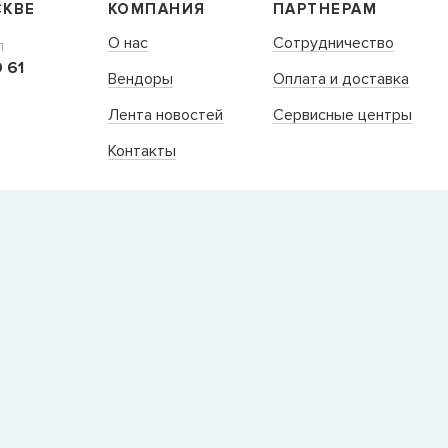
СКВЕ
КОМПАНИЯ
ПАРТНЕРАМ
О нас
Сотрудничество
Л
 61
Вендоры
Оплата и доставка
Лента новостей
Сервисные центры
Контакты
109235, Г. МОСКВА, КУРЬЯН
+7 (495) 988-99-61
sales@grandm.ru
График работы:
пн–чт: 10:00–19:00
пт: 10:00–18:00
сб, вс: выходной