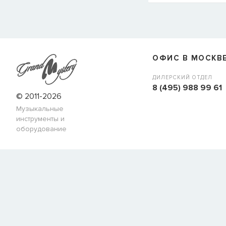
СООБЩИТЬ КОГДА ПОЯВИТС
Товара
Струны для бас-гитар Olympia HQB45100S
сейчас
наличии, но вы можете оставить заявку и мы сообщим ва
ОФИС В МОСКВ
когда товар можно будет купить.
Имя
ДИЛЕРСКИЙ ОТДЕЛ
8 (495) 988 99 61
© 2011-2026
Музыкальные
E-mail
инструменты и
оборудование
СООБЩИТЬ