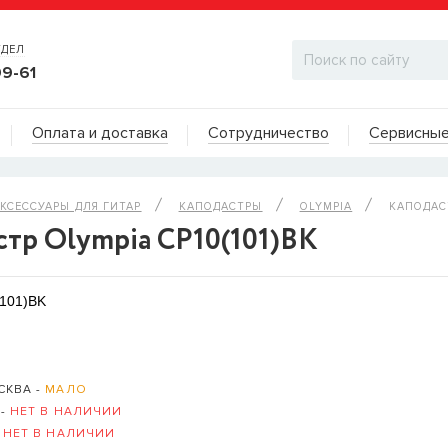
ТДЕЛ
99-61
Адреса на карте
Оплата и доставка
Сотрудничество
Сервисные
ДИЛЕРСКИЙ ОТДЕЛ
КСЕССУАРЫ ДЛЯ ГИТАР
КАПОДАСТРЫ
OLYMPIA
КАПОДАСТ
тр Olympia CP10(101)BK
(101)BK
СКВА -
МАЛО
 -
НЕТ В НАЛИЧИИ
-
НЕТ В НАЛИЧИИ