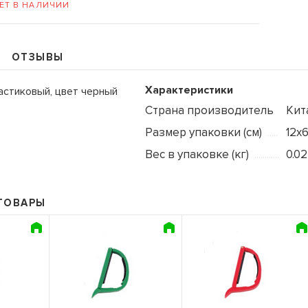
ЕТ В НАЛИЧИИ
ОТЗЫВЫ
Характеристики
астиковый, цвет черный
109235, Г. МОСКВА, КУРЬЯН
Страна производитель
Кит
Размер упаковки (см)
12х
+7 (495) 988-99-61
sales@grandm.ru
Вес в упаковке (кг)
0.02
График работы:
пн–чт: 10:00–19:00
ТОВАРЫ
пт: 10:00–18:00
сб, вс: выходной