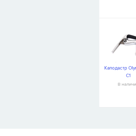
Каподастр Oly
C1
В налич
СООБЩИТЬ КОГДА ПОЯВИТС
Товара
Струны для бас-гитар Olympia HQB45100S
сейчас