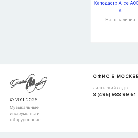
Каподастр Alice A0
A
Нет в наличии
СООБЩИТЬ КОГДА ПОЯВИТС
Товара
Струны для бас-гитар Olympia HQB45100S
сейчас
наличии, но вы можете оставить заявку и мы сообщим ва
ОФИС В МОСКВ
когда товар можно будет купить.
Имя
ДИЛЕРСКИЙ ОТДЕЛ
8 (495) 988 99 61
© 2011-2026
Музыкальные
E-mail
инструменты и
оборудование