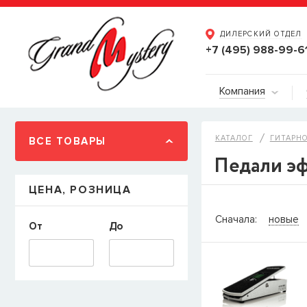
ДИЛЕРСКИЙ ОТДЕЛ
+7 (495) 988-99-6
Компания
КАТАЛОГ
ГИТАРН
ВСЕ ТОВАРЫ
Педали эф
ЦЕНА, РОЗНИЦА
СООБЩИТ
Сначала:
новые
От
До
Товара
Струны дл
наличии, но вы м
когда товар можно
Имя