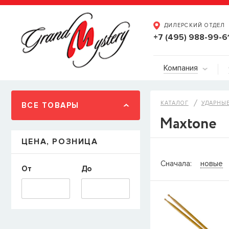
ДИЛЕРСКИЙ ОТДЕЛ
+7 (495) 988-99-6
Компания
КАТАЛОГ
УДАРНЫЕ
ВСЕ ТОВАРЫ
Maxtone
ЦЕНА, РОЗНИЦА
СООБЩИТ
Сначала:
новые
От
До
Товара
Струны дл
наличии, но вы м
когда товар можно
Имя