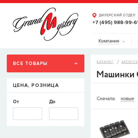
ДИЛЕРСКИЙ ОТДЕЛ
+7 (495) 988-99-6
Компания
КАТАЛОГ
АКСЕССУ
ВСЕ ТОВАРЫ
Машинки 
ЦЕНА, РОЗНИЦА
СООБЩИТ
Сначала:
новые
От
До
Товара
Струны дл
наличии, но вы м
когда товар можно
Имя